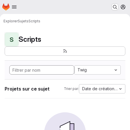
Page d'accueil
Passer au contenu principal
M
Explorer
Sujets
Scripts
Scripts
S
Twig
Projets sur ce sujet
Date de création la plus
Trier par: