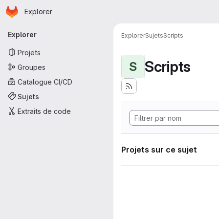
Page d'accueil
Passer au contenu principal
Explorer
Navigation principale
Explorer
Explorer
Sujets
Scripts
Projets
Scripts
S
Groupes
Catalogue CI/CD
Sujets
Extraits de code
Projets sur ce sujet