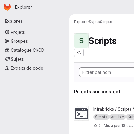
Page d'accueil
Passer au contenu principal
Explorer
Navigation principale
Explorer
Explorer
Sujets
Scripts
Projets
Scripts
S
Groupes
Catalogue CI/CD
Sujets
Extraits de code
Projets sur ce sujet
Afficher le projet Kubernetes 
Infrabricks / Scripts 
Scripts
Ansible
Kub
0
Mis à jour
18 oct.