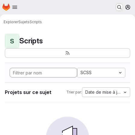
Page d'accueil
Passer au contenu principal
M
Explorer
Sujets
Scripts
Scripts
S
SCSS
Projets sur ce sujet
Date de mise à jour
Trier par: