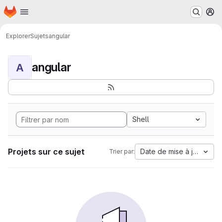
Page d'accueil
Passer au contenu principal
M
Explorer
Sujets
angular
angular
A
Shell
Projets sur ce sujet
Date de mise à jour
Trier par: