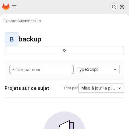
Page d'accueil
Passer au contenu principal
M
Explorer
Sujets
backup
backup
B
TypeScript
Projets sur ce sujet
Mise à jour la plus anci
Trier par: