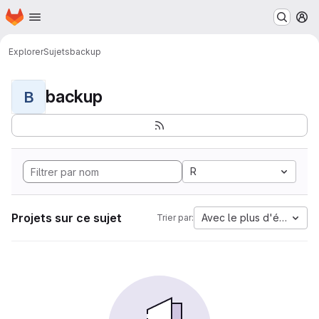
Page d'accueil
Passer au contenu principal
M
Explorer
Sujets
backup
backup
B
R
Projets sur ce sujet
Avec le plus d'étoiles
Trier par: