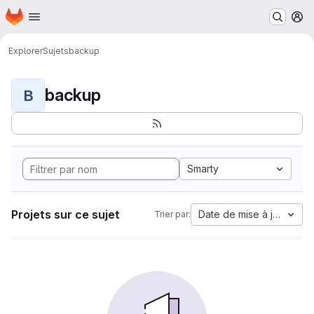
Page d'accueil
Passer au contenu principal
M
Explorer
Sujets
backup
backup
B
Smarty
Projets sur ce sujet
Date de mise à jour
Trier par: