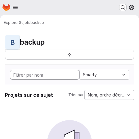
Page d'accueil
Passer au contenu principal
M
Explorer
Sujets
backup
backup
B
Smarty
Projets sur ce sujet
Nom, ordre décroissant
Trier par: