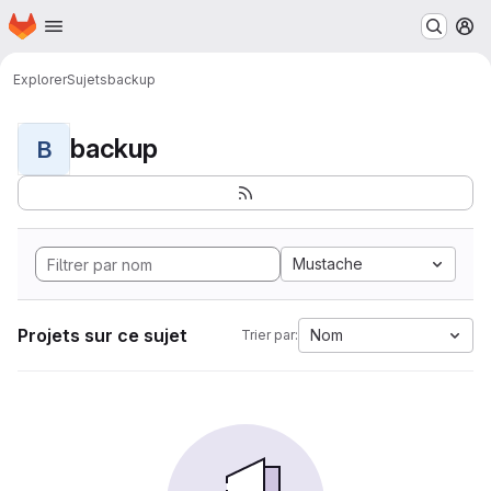
Page d'accueil
Passer au contenu principal
M
Explorer
Sujets
backup
backup
B
Mustache
Projets sur ce sujet
Nom
Trier par: