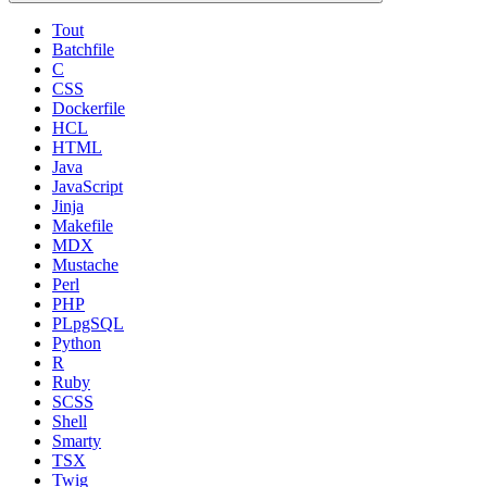
Tout
Batchfile
C
CSS
Dockerfile
HCL
HTML
Java
JavaScript
Jinja
Makefile
MDX
Mustache
Perl
PHP
PLpgSQL
Python
R
Ruby
SCSS
Shell
Smarty
TSX
Twig