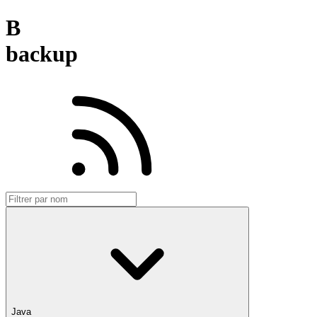
B
backup
Java