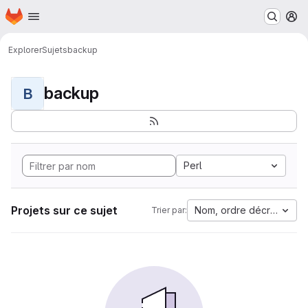
Page d'accueil
Passer au contenu principal
M
Explorer
Sujets
backup
backup
B
Perl
Projets sur ce sujet
Nom, ordre décroissant
Trier par: