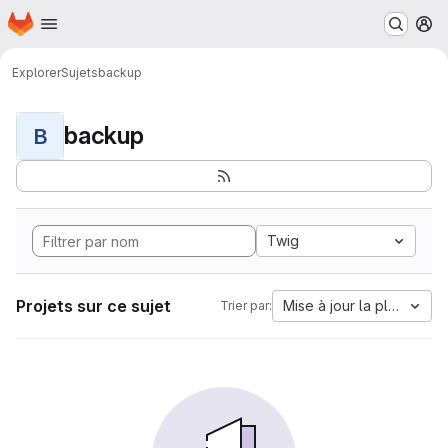
Page d'accueil
Passer au contenu principal
M
Explorer
Sujets
backup
backup
B
Twig
Projets sur ce sujet
Mise à jour la plus anci
Trier par: