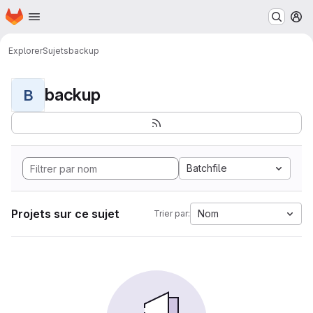
Page d'accueil
Passer au contenu principal
M
Explorer
Sujets
backup
backup
B
Batchfile
Projets sur ce sujet
Nom
Trier par: