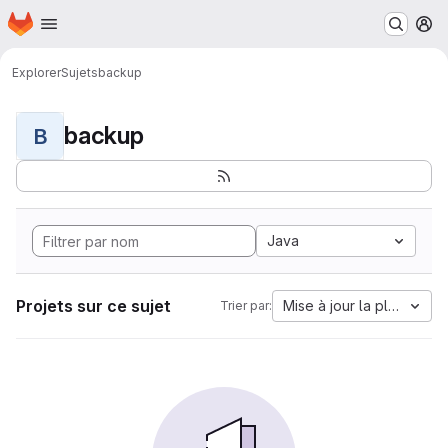
Page d'accueil
Passer au contenu principal
M
Explorer
Sujets
backup
backup
B
Java
Projets sur ce sujet
Mise à jour la plus anci
Trier par: