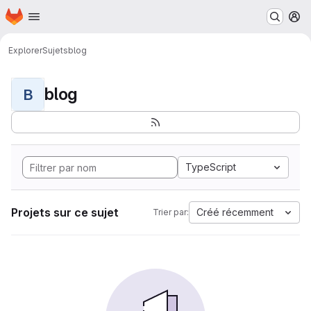
Page d'accueil
Passer au contenu principal
M
Explorer
Sujets
blog
blog
B
TypeScript
Projets sur ce sujet
Créé récemment
Trier par: