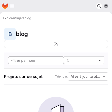
Page d'accueil
Passer au contenu principal
M
Explorer
Sujets
blog
blog
B
C
Projets sur ce sujet
Mise à jour la plus anci
Trier par: