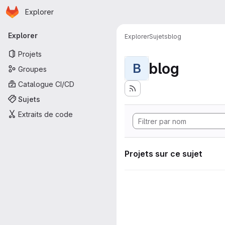
Page d'accueil
Passer au contenu principal
Explorer
Navigation principale
Explorer
Explorer
Sujets
blog
Projets
blog
B
Groupes
Catalogue CI/CD
Sujets
Extraits de code
Projets sur ce sujet