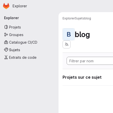
Page d'accueil
Passer au contenu principal
Explorer
Navigation principale
Explorer
Explorer
Sujets
blog
Projets
blog
B
Groupes
Catalogue CI/CD
Sujets
Extraits de code
Projets sur ce sujet