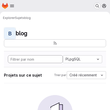
Page d'accueil
Passer au contenu principal
M
Explorer
Sujets
blog
blog
B
PLpgSQL
Projets sur ce sujet
Créé récemment
Trier par: