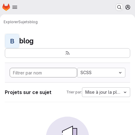
Page d'accueil
Passer au contenu principal
M
Explorer
Sujets
blog
blog
B
SCSS
Projets sur ce sujet
Mise à jour la plus anci
Trier par: