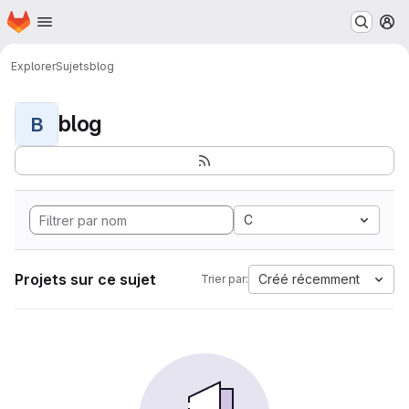
Page d'accueil
Passer au contenu principal
M
Explorer
Sujets
blog
blog
B
C
Projets sur ce sujet
Créé récemment
Trier par: