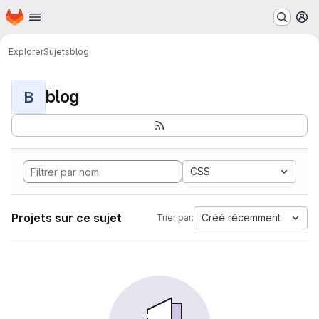
Page d'accueil
Passer au contenu principal
M
Explorer
Sujets
blog
blog
B
CSS
Projets sur ce sujet
Créé récemment
Trier par: