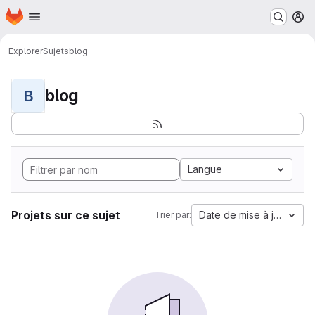
Page d'accueil
Passer au contenu principal
M
Explorer
Sujets
blog
blog
B
Langue
Projets sur ce sujet
Date de mise à jour
Trier par: