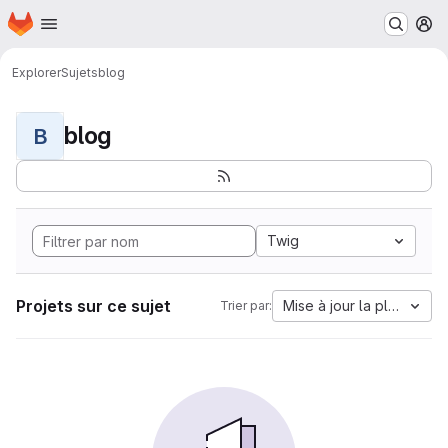
Page d'accueil
Passer au contenu principal
M
Explorer
Sujets
blog
blog
B
Twig
Projets sur ce sujet
Mise à jour la plus anci
Trier par: