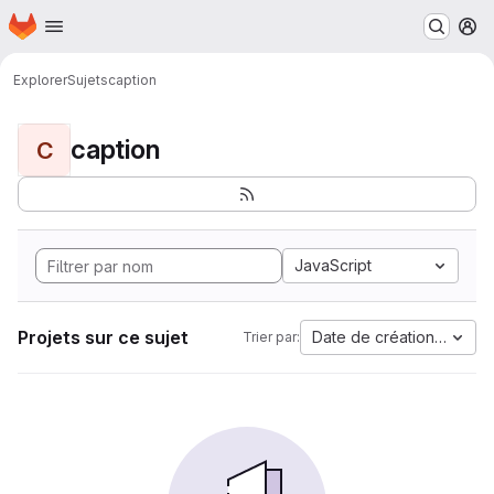
Page d'accueil
Passer au contenu principal
M
Explorer
Sujets
caption
caption
C
JavaScript
Projets sur ce sujet
Date de création la plus
Trier par: