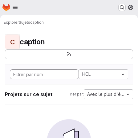
Page d'accueil
Passer au contenu principal
M
Explorer
Sujets
caption
caption
C
HCL
Projets sur ce sujet
Avec le plus d'étoiles
Trier par: