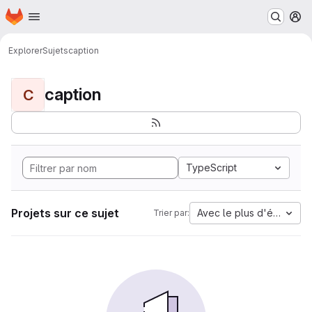
Page d'accueil
Passer au contenu principal
M
Explorer
Sujets
caption
caption
C
TypeScript
Projets sur ce sujet
Avec le plus d'étoiles
Trier par: