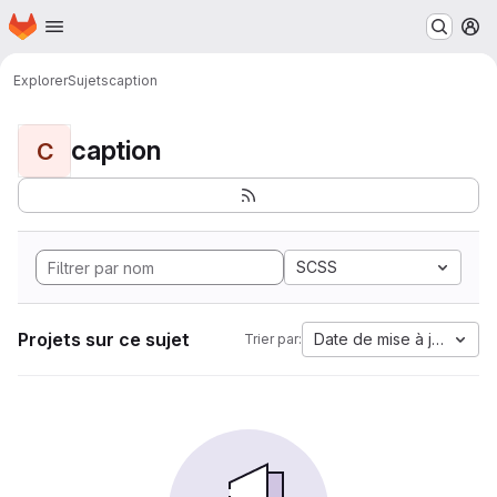
Page d'accueil
Passer au contenu principal
M
Explorer
Sujets
caption
caption
C
SCSS
Projets sur ce sujet
Date de mise à jour
Trier par: