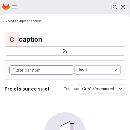
Page d'accueil
Passer au contenu principal
M
Explorer
Sujets
caption
caption
C
Java
Projets sur ce sujet
Créé récemment
Trier par: