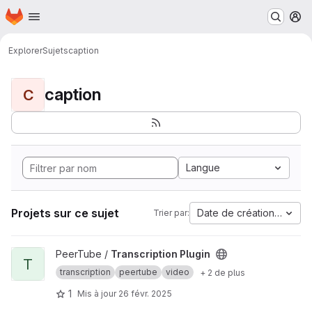
Page d'accueil
Passer au contenu principal
M
Explorer
Sujets
caption
caption
C
Langue
Projets sur ce sujet
Date de création la plus
Trier par:
Afficher le projet Transcription Plugin
PeerTube /
Transcription Plugin
T
transcription
peertube
video
+ 2 de plus
1
Mis à jour
26 févr. 2025