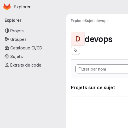
Page d'accueil
Passer au contenu principal
Explorer
Navigation principale
Explorer
Explorer
Sujets
devops
Projets
devops
D
Groupes
Catalogue CI/CD
Sujets
Extraits de code
Projets sur ce sujet