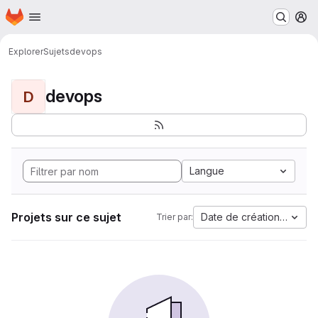
Page d'accueil
Passer au contenu principal
M
Explorer
Sujets
devops
devops
D
Langue
Projets sur ce sujet
Date de création la plus
Trier par: