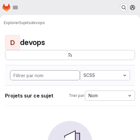
Page d'accueil
Passer au contenu principal
M
Explorer
Sujets
devops
devops
D
SCSS
Projets sur ce sujet
Nom
Trier par: