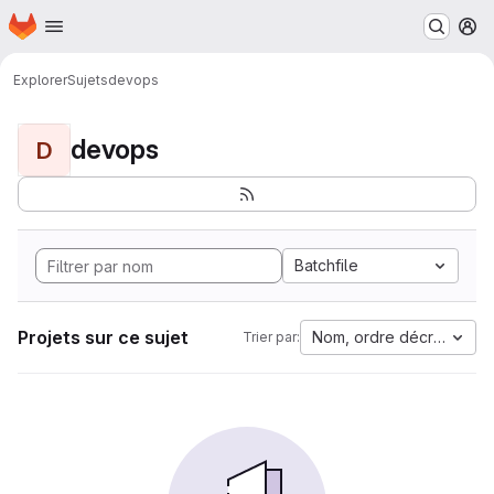
Page d'accueil
Passer au contenu principal
M
Explorer
Sujets
devops
devops
D
Batchfile
Projets sur ce sujet
Nom, ordre décroissant
Trier par: