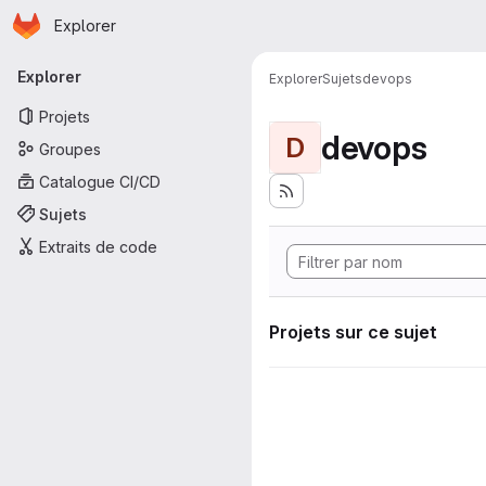
Page d'accueil
Passer au contenu principal
Explorer
Navigation principale
Explorer
Explorer
Sujets
devops
Projets
devops
D
Groupes
Catalogue CI/CD
Sujets
Extraits de code
Projets sur ce sujet