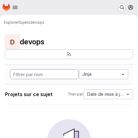
Page d'accueil
Passer au contenu principal
M
Explorer
Sujets
devops
devops
D
Jinja
Projets sur ce sujet
Date de mise à jour
Trier par: