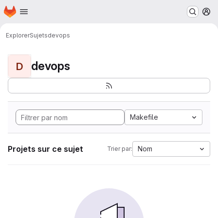
Page d'accueil
Passer au contenu principal
M
Explorer
Sujets
devops
devops
D
Makefile
Projets sur ce sujet
Nom
Trier par: