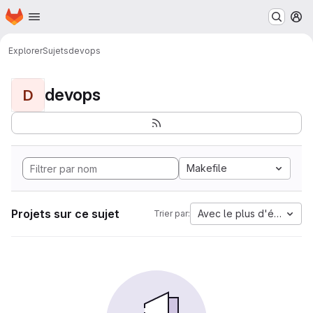
Page d'accueil
Passer au contenu principal
M
Explorer
Sujets
devops
devops
D
Makefile
Projets sur ce sujet
Avec le plus d'étoiles
Trier par: