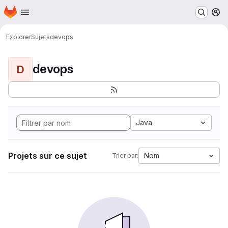
Page d'accueil
Passer au contenu principal
M
Explorer
Sujets
devops
devops
D
Java
Projets sur ce sujet
Nom
Trier par: