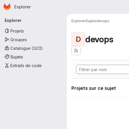
Page d'accueil
Passer au contenu principal
Explorer
Navigation principale
Explorer
Explorer
Sujets
devops
Projets
devops
D
Groupes
Catalogue CI/CD
Sujets
Extraits de code
Projets sur ce sujet