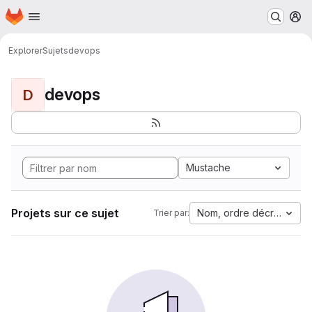
Page d'accueil
Passer au contenu principal
M
Explorer
Sujets
devops
devops
D
Mustache
Projets sur ce sujet
Nom, ordre décroissant
Trier par: