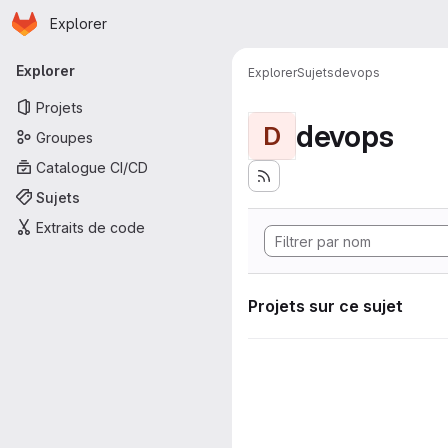
Page d'accueil
Passer au contenu principal
Explorer
Navigation principale
Explorer
Explorer
Sujets
devops
Projets
devops
D
Groupes
Catalogue CI/CD
Sujets
Extraits de code
Projets sur ce sujet