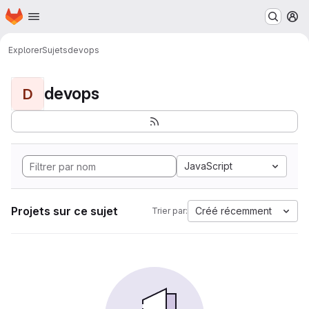
Page d'accueil
Passer au contenu principal
M
Explorer
Sujets
devops
devops
D
JavaScript
Projets sur ce sujet
Créé récemment
Trier par: