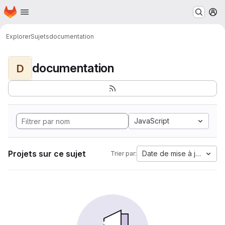
Page d'accueil
Passer au contenu principal
M
Explorer
Sujets
documentation
documentation
D
JavaScript
Projets sur ce sujet
Date de mise à jour
Trier par: