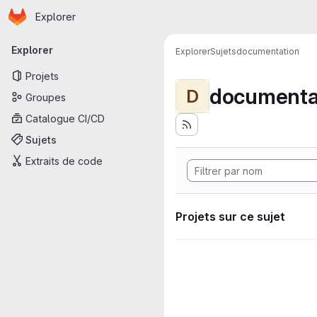
Page d'accueil
Passer au contenu principal
Explorer
Navigation principale
Explorer
Explorer
Sujets
documentation
Projets
documenta
D
Groupes
Catalogue CI/CD
Sujets
Extraits de code
Projets sur ce sujet