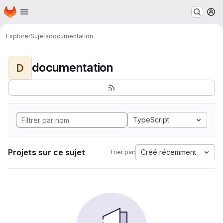
Page d'accueil
Passer au contenu principal
M
Explorer
Sujets
documentation
documentation
D
TypeScript
Projets sur ce sujet
Créé récemment
Trier par: