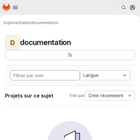
Page d'accueil
Passer au contenu principal
M
Explorer
Sujets
documentation
documentation
D
Langue
Projets sur ce sujet
Créé récemment
Trier par: