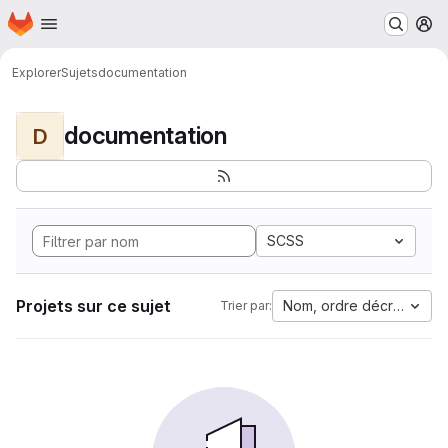
Page d'accueil
Passer au contenu principal
M
Explorer
Sujets
documentation
documentation
D
SCSS
Projets sur ce sujet
Nom, ordre décroissant
Trier par: