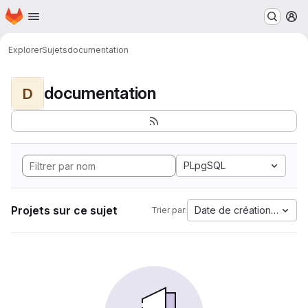
Page d'accueil
Passer au contenu principal
M
Explorer
Sujets
documentation
documentation
D
PLpgSQL
Projets sur ce sujet
Date de création la plus
Trier par: